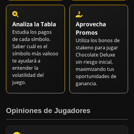
Analiza la Tabla
Aprovecha
Estudia los pagos
Promos
de cada símbolo.
Utiliza los bonos de
Saber cuál es el
stakeno para jugar
símbolo más valioso
Chocolate Deluxe
te ayudará a
sin riesgo inicial,
entender la
maximizando tus
volatilidad del
oportunidades de
juego.
ganancia.
Opiniones de Jugadores