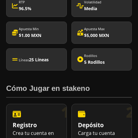
RTP
Volatilidad
96.5%
Media
Apuesta Min
Apuesta Max
$1.00 MXN
$5,000 MXN
Rodillos
25 Líneas
Líneas
5 Rodillos
Cómo Jugar en stakeno
1
2
Registro
Depósito
Crea tu cuenta en
Carga tu cuenta