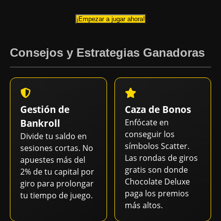
¡Empezar a jugar ahora!
Consejos y Estrategias Ganadoras
Gestión de
Caza de Bonos
Bankroll
Enfócate en
conseguir los
Divide tu saldo en
símbolos Scatter.
sesiones cortas. No
Las rondas de giros
apuestes más del
gratis son donde
2% de tu capital por
Chocolate Deluxe
giro para prolongar
paga los premios
tu tiempo de juego.
más altos.