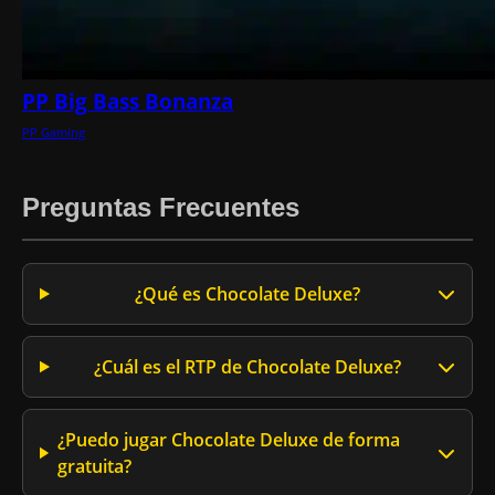
PP Big Bass Bonanza
PP Gaming
Preguntas Frecuentes
¿Qué es Chocolate Deluxe?
¿Cuál es el RTP de Chocolate Deluxe?
¿Puedo jugar Chocolate Deluxe de forma
gratuita?