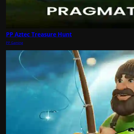
PP Aztec Treasure Hunt
PP Gaming